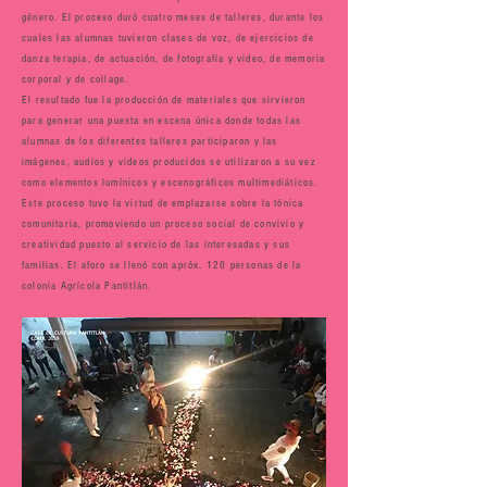
género. El proceso duró cuatro meses de talleres, durante los
cuales las alumnas tuvieron clases de voz, de ejercicios de
danza terapia, de actuación, de fotografía y video, de memoria
corporal y de collage.
El resultado fue la producción de materiales que sirvieron
para generar una puesta en escena única donde todas las
alumnas de los diferentes talleres participaron y las
imágenes, audios y videos producidos se utilizaron a su vez
como elementos lumínicos y escenográficos multimediáticos.
Este proceso tuvo la virtud de emplazarse sobre la tónica
comunitaria, promoviendo un proceso social de convivio y
creatividad puesto al servicio de las interesadas y sus
familias. El aforo se llenó con apróx. 120 personas de la
colonia Agrícola Pantitlán.