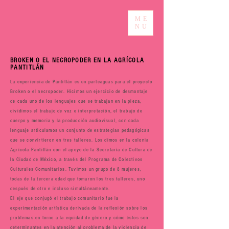
ME
NU
BROKEN O EL NECROPODER EN LA AGRÍCOLA
PANTITLÁN
La experiencia de Pantitlán es un parteaguas para el proyecto
Broken o el necropoder. Hicimos un ejercicio de desmontaje
de cada uno de los lenguajes que se trabajan en la pieza,
dividimos el trabajo de voz e interpretación, el trabajo de
cuerpo y memoria y la producción audiovisual, con cada
lenguaje articulamos un conjunto de estrategias pedagógicas
que se convirtieron en tres talleres. Los dimos en la colonia
Agrícola Pantitlán con el apoyo de la Secretaría de Cultura de
la Ciudad de México, a través del Programa de Colectivos
Culturales Comunitarios. Tuvimos un grupo de 8 mujeres,
todas de la tercera edad que tomaron los tres talleres, uno
después de otro e incluso simultáneamente.
El eje que conjugó el trabajo comunitario fue la
experimentación artística derivada de la reflexión sobre los
problemas en torno a la equidad de género y cómo éstos son
determinantes en la atención al problema de la violencia de