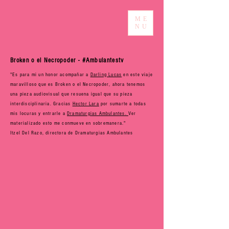
ME
NU
Broken o el Necropoder - #Ambulantestv
"Es para mi un honor acompañar a
Darling Lucas
en este viaje
maravilloso que es Broken o el Necropoder, ahora tenemos
una pieza audiovisual que resuena igual que su pieza
interdisciplinaria.
Gracias
Hector Lara
por sumarte a todas
mis locuras y entrarle a
Dramaturgias Ambulantes.
Ver
materializado esto me conmueve en sobremanera."
Itzel Del Razo, directora de Dramaturgias Ambulantes